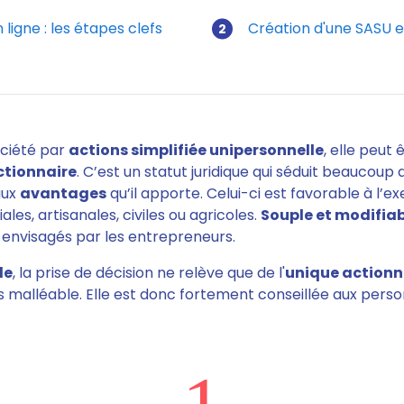
ligne : les étapes clefs
Création d'une SASU e
micilier son auto-entreprise en ligne
ociété par
actions simplifiée unipersonnelle
, elle peut 
ctionnaire
. C’est un statut juridique qui séduit beaucoup
aux
avantages
qu’il apporte. Celui-ci est favorable à l’e
es, artisanales, civiles ou agricoles.
Souple et modifia
 envisagés par les entrepreneurs.
le
, la prise de décision ne relève que de l'
unique actionn
 malléable. Elle est donc fortement conseillée aux perso