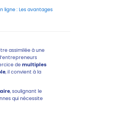
n ligne : Les avantages
être assimilée à une
 d’entrepreneurs
xercice de
multiples
ble
, il convient à la
aire
, soulignant le
nnes qui nécessite