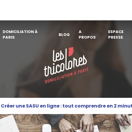
DOMICILIATION À
A
ESPACE
BLOG
PARIS
PROPOS
PRESSE
Créer une SASU en ligne : tout comprendre en 2 minu