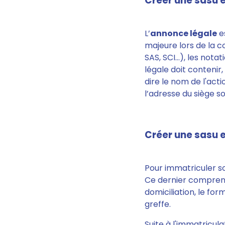
Créer une sasu e
L’
annonce légale
es
majeure lors de la co
SAS, SCI…), les nota
légale doit contenir,
dire le nom de l'acti
l’adresse du siège so
Créer une sasu e
Pour immatriculer so
Ce dernier comprend: 
domiciliation, le for
greffe.
Suite à l'immatricul