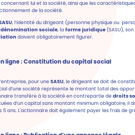
 concernant lui et la société, ainsi que les caractéristique
ctionnement de la société.
SASU
, l’identité du dirigeant (personne physique ou per
a
dénomination
sociale
, la
forme
juridique
(SASU), son
liation
doivent obligatoirement figurer.
n ligne : Constitution du capital social
d’entreprise, pour une
SASU
, le dirigeant se doit de consti
social d’une société représente le montant total des appor
nnaire transfère à la société en contrepartie de
droits s
uées d’un capital sans montant minimum obligatoire, il do
 5 ans. L'actionnaire doit également payer les frais de gr