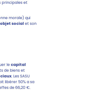
s principales et
sonne morale) qui
objet social
et son
tuer le
capital
ts de biens et
ociaux
. Les SASU
it libérer 50% a sa
effes de 66,20 €.