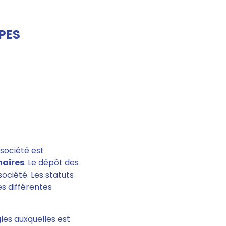
APES
 société est
naires
. Le dépôt des
société. Les statuts
es différentes
les auxquelles est