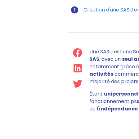
Création d'une SASU en 
comment do
Une SASU est une S
SAS
, avec un
seul a
notamment grâce 
activités
commercial
majorité des projets
Étant
unipersonnel
fonctionnement plus
de l'
indépendance
.