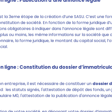
n ligne : Publication d’une annonce légale
t la 3eme étape de la création d’une SASU. C’est une for
nstitution de société. En fonction de la forme juridique d’
tions obligatoires à indiquer dans l’annonce légale sont di
 plus ou moins, les même informations sur la société que d
onnaire, la forme juridique, le montant du capital social, l’o
cial.
n ligne : Constitution du dossier d’immatricul
n entreprise, il est nécessaire de constituer un
dossier 
les statuts signés, l'attestation de dépôt des fonds, un ju
mulaire M0, l'attestation de la publication d'annonce légale 
ation de votre société, en déposant votre dossier d’immat