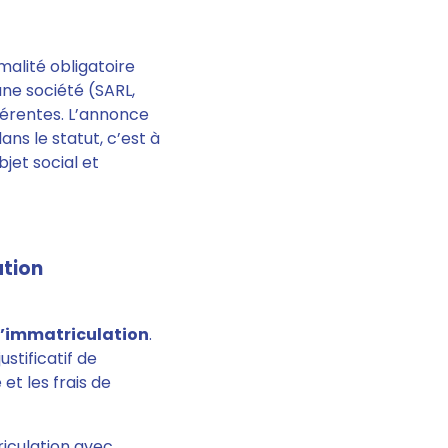
malité obligatoire
une société (SARL,
fférentes. L’annonce
ans le statut, c’est à
bjet social et
ation
d’immatriculation
.
stificatif de
et les frais de
riculation avec