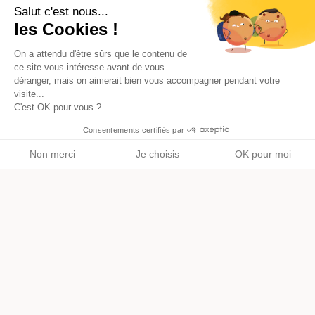
Salut c'est nous...
les Cookies !
On a attendu d'être sûrs que le contenu de
ce site vous intéresse avant de vous
déranger, mais on aimerait bien vous accompagner pendant votre
visite...
C'est OK pour vous ?
Consentements certifiés par
Non merci
Je choisis
OK pour moi
Axeptio consent
Plateforme de Gestion du Consentement : Personnalisez vos O
Notre plateforme vous permet d'adapter et de gérer vos paramètr