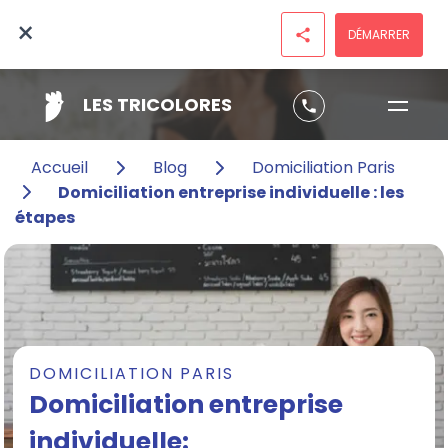
×
DÉMARRER
share
LES TRICOLORES
phone
Accueil
Blog
Domiciliation Paris
Domiciliation entreprise individuelle : les
étapes
DOMICILIATION PARIS
Domiciliation entreprise
individuelle: