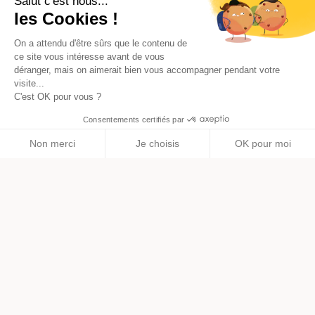
Salut c'est nous...
les Cookies !
On a attendu d'être sûrs que le contenu de
ce site vous intéresse avant de vous
déranger, mais on aimerait bien vous accompagner pendant votre
visite...
C'est OK pour vous ?
Consentements certifiés par
Non merci
Je choisis
OK pour moi
Axeptio consent
Plateforme de Gestion du Consentement : Personnalisez vos O
Notre plateforme vous permet d'adapter et de gérer vos paramètr