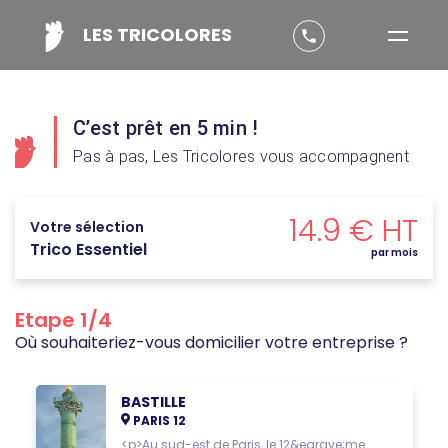
LES TRICOLORES
phone
C’est prêt en 5 min !
Pas à pas, Les Tricolores vous accompagnent
14.9 € HT
Votre sélection
Trico Essentiel
par mois
Etape 1/4
Où souhaiteriez-vous domicilier votre entreprise ?
BASTILLE
PARIS 12
<p>Au sud-est de Paris, le 12&egrave;me